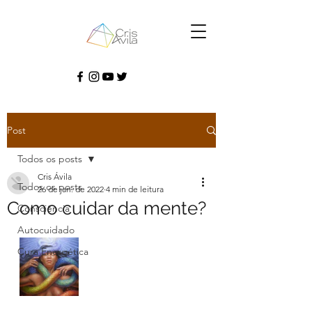
Post
Todos os posts
Cris Ávila
Todos os posts
26 de jan. de 2022
4 min de leitura
Como cuidar da mente?
Consciência
Autocuidado
Cura Energética