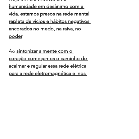
humanidade em desânimo com a 
vida
, 
estamos presos na rede mental 
repleta de vícios e hábitos negativos 
ancorados no medo, na raiva, no 
poder
.
Ao 
sintonizar a mente com o 
coração começamos o caminho de 
acalmar e regular essa rede elétrica 
para a rede eletromagnética e  nos 
conectamos com  o PROPÓSITO 
MAIOR DA EXISTÊNCIA
.
A Jornada evolutiva humana 
contempla esse despertar para não 
ficar  perdidos na mente 
desorganizada, no mundo dos 
pensamentos aleatórios e negativos 